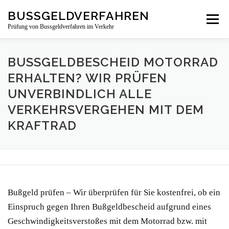
Zum
BUSSGELDVERFAHREN
Menü
Inhalt
Prüfung von Bussgeldverfahren im Verkehr
springen
LEISTUNGSBEREICHE
ÜBER UNS
NEWS
BUSSGELDBESCHEID MOTORRAD E
RHALTEN? WIR PRÜFEN U
NVERBINDLICH ALLE V
BUSSGELDBESCHEIDPRÜFUNG
KONTAKT
ERKEHRSVERGEHEN MIT DEM K
RAFTRAD
Bußgeld prüfen – Wir überprüfen für Sie kostenfrei, ob ein
Einspruch gegen Ihren Bußgeldbescheid aufgrund eines
Geschwindigkeitsverstoßes mit dem Motorrad bzw. mit