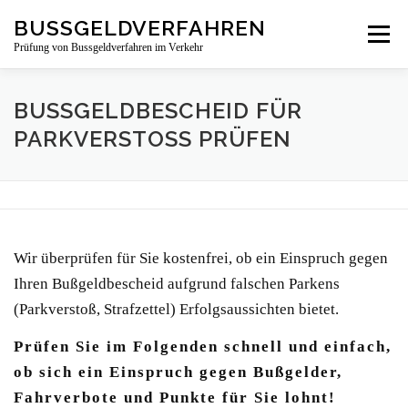
Zum
BUSSGELDVERFAHREN
Menü
Inhalt
Prüfung von Bussgeldverfahren im Verkehr
springen
LEISTUNGSBEREICHE
ÜBER UNS
NEWS
BUSSGELDBESCHEID FÜR P
ARKVERSTOSS PRÜFEN
BUSSGELDBESCHEIDPRÜFUNG
KONTAKT
Wir überprüfen für Sie kostenfrei, ob ein Einspruch gegen
Ihren Bußgeldbescheid aufgrund falschen Parkens
(Parkverstoß, Strafzettel) Erfolgsaussichten bietet.
Prüfen Sie im Folgenden schnell und einfach,
ob sich ein Einspruch gegen Bußgelder,
Fahrverbote und Punkte für Sie lohnt!