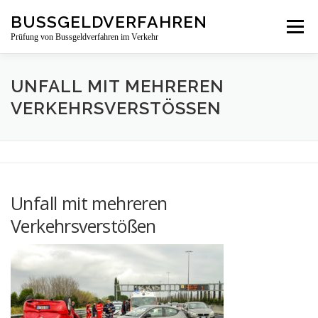
Zum
BUSSGELDVERFAHREN
Menü
Inhalt
Prüfung von Bussgeldverfahren im Verkehr
springen
LEISTUNGSBEREICHE
ÜBER UNS
NEWS
UNFALL MIT MEHREREN
VERKEHRSVERSTÖSSEN
BUSSGELDBESCHEIDPRÜFUNG
KONTAKT
Unfall mit mehreren
Verkehrsverstößen