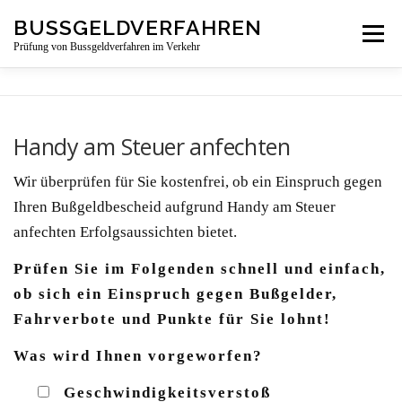
Zum
BUSSGELDVERFAHREN
Menü
Inhalt
Prüfung von Bussgeldverfahren im Verkehr
springen
LEISTUNGSBEREICHE
ÜBER UNS
NEWS
Handy am Steuer anfechten
BUSSGELDBESCHEIDPRÜFUNG
KONTAKT
Wir überprüfen für Sie kostenfrei, ob ein Einspruch gegen
Ihren Bußgeldbescheid aufgrund Handy am Steuer
anfechten Erfolgsaussichten bietet.
Prüfen Sie im Folgenden schnell und einfach,
ob sich ein Einspruch gegen Bußgelder,
Fahrverbote und Punkte für Sie lohnt!
Was wird Ihnen vorgeworfen?
Geschwindigkeitsverstoß