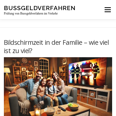
Zum
BUSSGELDVERFAHREN
Menü
Inhalt
Prüfung von Bussgeldverfahren im Verkehr
springen
LEISTUNGSBEREICHE
ÜBER UNS
NEWS
Bildschirmzeit in der Familie – wie viel
ist zu viel?
BUSSGELDBESCHEIDPRÜFUNG
KONTAKT